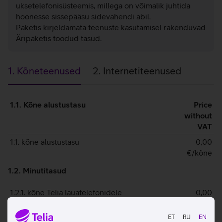
uksetelefonisüsteemis, millega on võimalik juhtida
hoonesse sissepääsu sidevahendi abil.
Paketis kirjeldamata teenuste kasutamisel rakenduvad
Äripaketis toodud tasud.
1. Kõneteenused
2. Internetiteenused
1.
1.1. Kõne alustustasu
Price
Kõneteenused
without
VAT
1.1. kõne alustustasu
0,00
€/kõne
1.2. Minutitasud
1.2.1. kõne Telia lauatelefonidele
0,00
€/min
ET
RU
EN