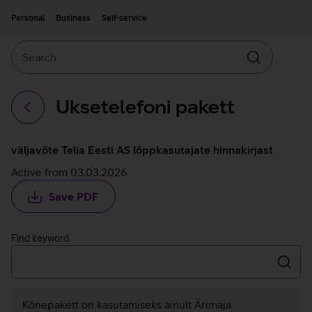
Move on to main content
Accessibility
Personal
Business
Self-service
Search
Search
Uksetelefoni pakett
Back
väljavõte Telia Eesti AS lõppkasutajate hinnakirjast
Active from 03.03.2026
Save PDF
Find keyword
Searc
Kõnepakett on kasutamiseks ainult Ärimaja