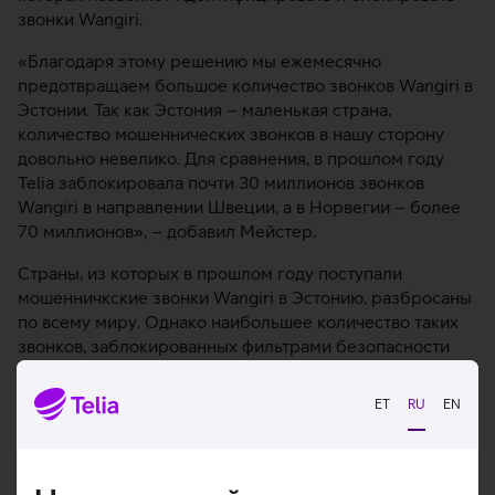
звонки Wangiri.
«Благодаря этому решению мы ежемесячно
предотвращаем большое количество звонков Wangiri в
Эстонии. Так как Эстония – маленькая страна,
количество мошеннических звонков в нашу сторону
довольно невелико. Для сравнения, в прошлом году
Telia заблокировала почти 30 миллионов звонков
Wangiri в направлении Швеции, а в Норвегии – более
70 миллионов», – добавил Мейстер.
Страны, из которых в прошлом году поступали
мошенничкские звонки Wangiri в Эстонию, разбросаны
по всему миру. Однако наибольшее количество таких
звонков, заблокированных фильтрами безопасности
Telia, поступило из Швеции, Финляндии, Чехии, Литвы,
Ирландии, Латвии, Польши, Нидерландов и Австрии.
ET
RU
EN
При этом мошеннические звонки в Эстонию также
поступали из достаточно отдаленных точек мира, таких
как Сенегал, Танзания, Тунис, Судан и пр.