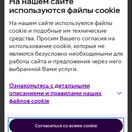
На нашем сайте
По словам руководителя отдела управления рисками
используются файлы cookie
Telia Андреаса Мейстера, не стоит перезванивать на
незнакомые номера из-за границы.
На нашем сайте используются файлы
«Вызовы Wangiri обычно можно узнать по тому, что они
cookie и подобные им технические
поступают с номера с каким-либо иностранным кодом,
средства. Просим Вашего согласия на
а сигнал вызова настолько короткий, что человек не
использование cookie, которые не
успевает на него ответить. Если есть возможность, что с
являются безусловно необходимыми для
иностранного номера может звонить член семьи или
друг, который в это время находится за границей, то,
работы сайта и предложения через него
например, для проверки получатель звонка всегда
выбранной Вами услуги.
может отправить этому человеку SMS», – посоветовал
Мейстер.
Ознакомьтесь с детальными
описаниями и правилами наших
файлов cookie
Ознакомьтесь с другими новостями
Согласиться со всеми cookie