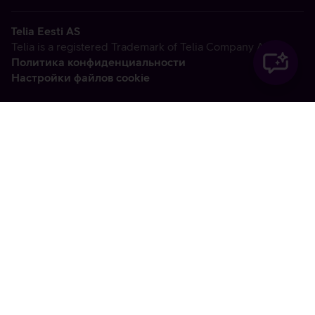
Telia Eesti AS
Telia is a registered Trademark of Telia Company AB
Политика конфиденциальности
Настройки файлов cookie
Vabandame, tekkis
tehniline viga