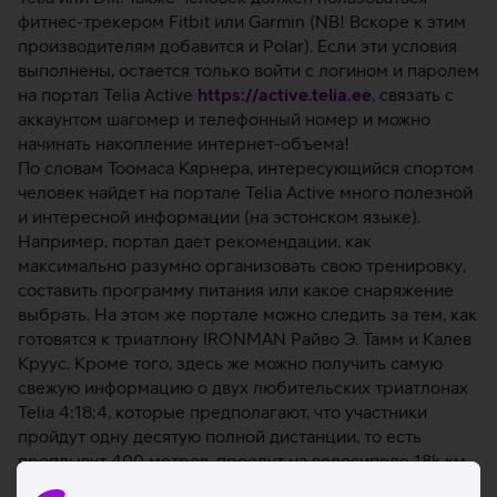
фитнес-трекером Fitbit или Garmin (NB! Вскоре к этим
производителям добавится и Polar). Если эти условия
выполнены, остается только войти с логином и паролем
на портал Telia Active
https://active.telia.ee
, связать с
аккаунтом шагомер и телефонный номер и можно
начинать накопление интернет-объема!
По словам Тоомаса Кярнера, интересующийся спортом
человек найдет на портале Telia Active много полезной
и интересной информации (на эстонском языке).
Например, портал дает рекомендации, как
максимально разумно организовать свою тренировку,
составить программу питания или какое снаряжение
выбрать. На этом же портале можно следить за тем, как
готовятся к триатлону IRONMAN Райво Э. Тамм и Калев
Круус. Кроме того, здесь же можно получить самую
свежую информацию о двух любительских триатлонах
Telia 4:18:4, которые предполагают, что участники
пройдут одну десятую полной дистанции, то есть
проплывут 400 метров, проедут на велосипеде 18k км
и пробегут 4 км.