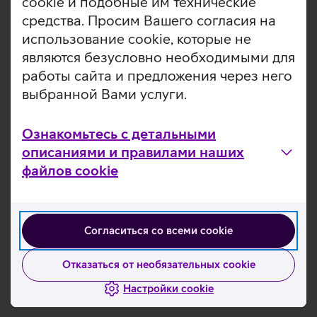
cookie и подобные им технические
победителя, где будет размещен уличный плакат с QR-
средства. Просим Вашего согласия на
кодом для сканирования, который доставит к
использование cookie, которые не
победившей работе.
являются безусловно необходимыми для
работы сайта и предложения через него
выбранной Вами услуги.
Ознакомьтесь с другими новостями
Ознакомьтесь с детальными
описаниями и правилами наших
файлов cookie
Согласиться со всеми cookie
Отказаться от необязательных cookie
Настройки cookie