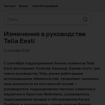
Двигаться дальше к основному контенту
Доступность
Частный
Бизнес
Самообслуживание
Поиск
Искать
Изменения в руководстве
Telia Eesti
4. сентября 2020
С сентября подразделение бизнес-клиентов Telia
Eesti возглавляет Хольгер Хальянд. Кроме этого, три
члена руководства Telia, ранее работавшие
исполняющими обязанностей, продолжат занимать
свои должности на постоянной основе –
руководитель подразделения частных клиентов и
маркетинга Кристьян Вийлманн, руководитель
подразделения продаж и обслуживания Катре
Лийберг и руководитель отдела кадров Ингрид