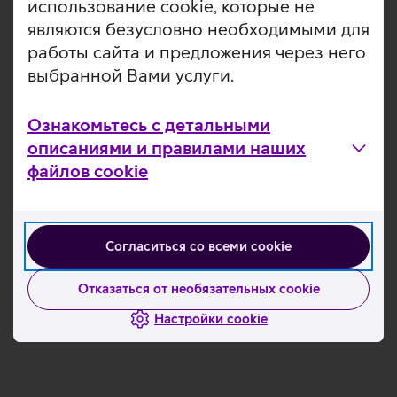
использование cookie, которые не
являются безусловно необходимыми для
Ознакомьтесь с другими новостями
работы сайта и предложения через него
выбранной Вами услуги.
Ознакомьтесь с детальными
описаниями и правилами наших
файлов cookie
Согласиться со всеми cookie
Отказаться от необязательных cookie
Настройки cookie