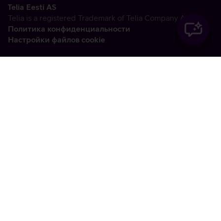
Telia Eesti AS
Telia is a registered Trademark of Telia Company AB
Политика конфиденциальности
Настройки файлов cookie
Vabandame, tekkis
tehniline viga