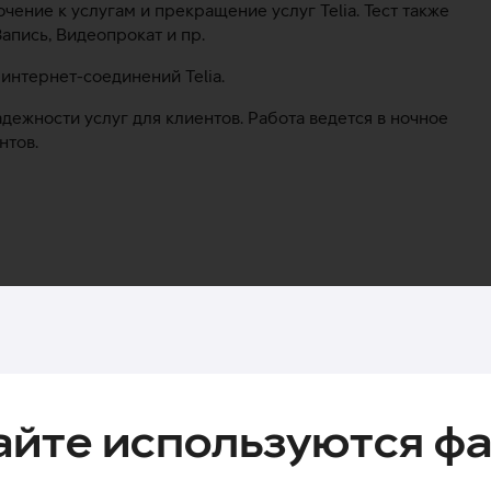
лючение к услугам и прекращение услуг Telia. Тест также
Запись, Видеопрокат и пр.
 интернет-соединений Telia.
ежности услуг для клиентов. Работа ведется в ночное
нтов.
айте используются фа