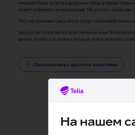
магазин Telia, услуга рассрочки Telia, а также подк
может повлиять на некоторые ТВ-услуги, такие как 
Тест не повлияет на работу услуг голосовой связи и
Целью теста является обеспечение еще большей над
время, чтобы как можно меньше побеспокоить клие
Ознакомьтесь с другими новостями
На нашем с