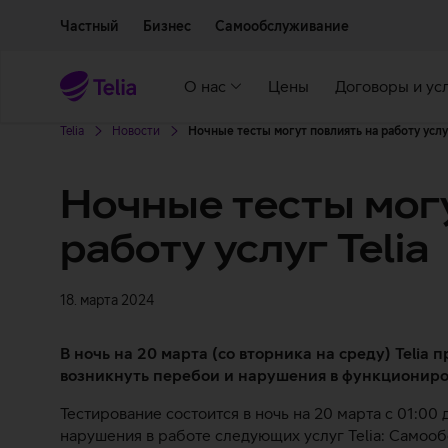
Двигаться дальше к основному контенту
Доступность
Частный
Бизнес
Самообслуживание
О нас
Цены
Договоры и ус
Telia
Новости
Ночные тесты могут повлиять на работу услуг
Ночные тесты мог
работу услуг Telia
18. марта 2024
В ночь на 20 марта (со вторника на среду) Telia 
возникнуть перебои и нарушения в функциониро
Тестирование состоится в ночь на 20 марта с 01:00 
нарушения в работе следующих услуг Telia: Самообс