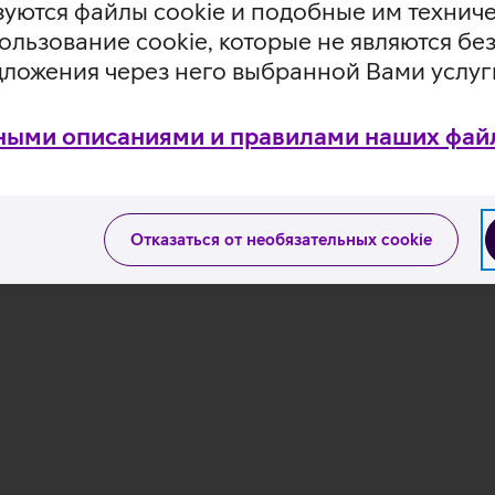
уются файлы cookie и подобные им технич
ользование cookie, которые не являются 
дложения через него выбранной Вами услуг
ными описаниями и правилами наших файл
Отказаться от необязательных cookie