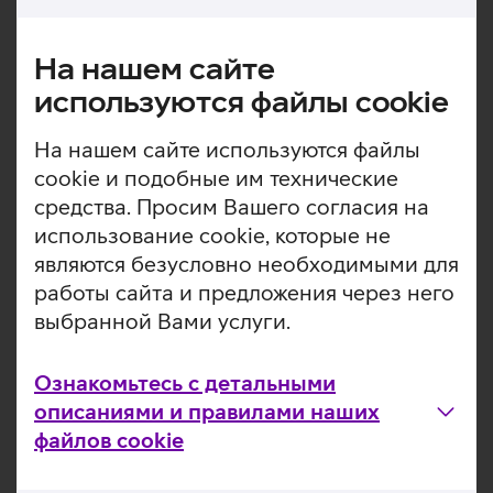
Самые продаваемые модели телефонов в Telia в 2019
На нашем сайте
году:
(шт. продано)
используются файлы cookie
Samsung Galaxy A40
На нашем сайте используются файлы
Samsung Galaxy A50
cookie и подобные им технические
Nokia 105 DS
средства. Просим Вашего согласия на
Huawei P20 Lite
использование cookie, которые не
являются безусловно необходимыми для
Apple iPhone 8 64GB
работы сайта и предложения через него
Apple iPhone 7 32GB
выбранной Вами услуги.
Apple iPhone XR 64GB
Huawei P30 Lite
Ознакомьтесь с детальными
Samsung Galaxy S10
описаниями и правилами наших
Apple iPhone 6s 32GB
файлов cookie