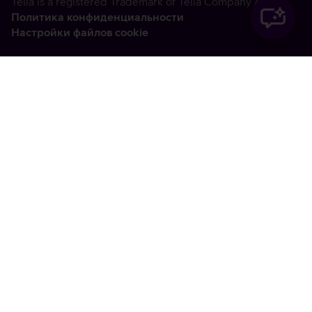
Telia is a registered Trademark of Telia Company AB
Политика конфиденциальности
Настройки файлов cookie
Vabandame, tekkis
tehniline viga
tx:undefined:ut:null