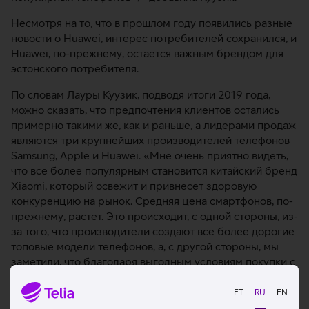
Несмотря на то, что в прошлом году появились разные
новости о Huawei, интерес потребителей сохранился, и
Huawei, по-прежнему, остается важным брендом для
эстонского потребителя.
По словам Лауры Куузик, подводя итоги 2019 года,
можно сказать, что предпочтения клиентов остались
примерно такими же, как и раньше, а лидерами продаж
являются три крупнейших производителей телефонов
Samsung, Apple и Huawei. «Мне очень приятно видеть,
что все более популярным становится китайский бренд
Xiaomi, который освежит и привнесет здоровую
конкуренцию на рынок. Средняя цена смартфонов, по-
прежнему, растет. Это происходит, с одной стороны, из-
за того, что производители создают все более дорогие
топовые модели телефонов, а, с другой стороны, мы
заметили, что благодаря выгодным условиям покупки с
0% процентной ставкой наши клиенты отдают
предпочтение более дорогому сегменту моделей
ET
RU
EN
телефонов с хорошими возможностями», - говорит она.