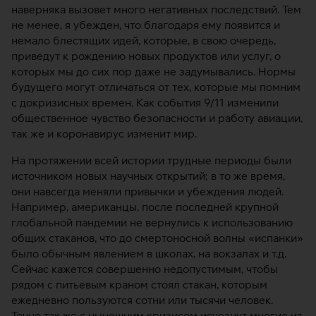
наверняка вызовет много негативных последствий. Тем
не менее, я убежден, что благодаря ему появится и
немало блестящих идей, которые, в свою очередь,
приведут к рождению новых продуктов или услуг, о
которых мы до сих пор даже не задумывались. Нормы
будущего могут отличаться от тех, которые мы помним
с докризисных времен. Как события 9/11 изменили
общественное чувство безопасности и работу авиации,
так же и коронавирус изменит мир.
На протяжении всей истории трудные периоды были
источником новых научных открытий; в то же время,
они навсегда меняли привычки и убеждения людей.
Например, американцы, после последней крупной
глобальной пандемии не вернулись к использованию
общих стаканов, что до смертоносной волны «испанки»
было обычным явлением в школах, на вокзалах и т.д.
Сейчас кажется совершенно недопустимым, чтобы
рядом с питьевым краном стоял стакан, которым
ежедневно пользуются сотни или тысячи человек.
Точно так же с нынешним кризисом исчезнут многие из