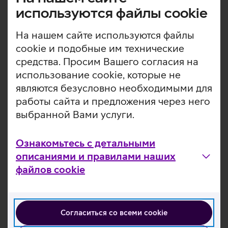
измеримые результаты национальной цифровой
используются файлы cookie
уборки на совершенно новый уровень», – заметил
Хальянд.
На нашем сайте используются файлы
cookie и подобные им технические
В акции примет участие и сеть Roheline kool, которая
средства. Просим Вашего согласия на
уже пятый год подряд проводит неделю цифровой
уборки в школах и детских садах.
использование cookie, которые не
являются безусловно необходимыми для
«Популярность недели цифровой уборки продолжает
работы сайта и предложения через него
расти, наибольшим количеством участников стали 180
выбранной Вами услуги.
учебных заведений и более 10 000 участников,
включая учащихся, учителей и родителей. Мы считаем
важным говорить о невидимом цифровом мусоре как о
Ознакомьтесь с детальными
типе отходов, оказывающих заметное экологическое
описаниями и правилами наших
воздействие. Это особенно важно для детей и
файлов cookie
молодежи, которые и сами активно создают интернет-
контент, а их привычки цифрового потребления еще
только формируются», - отметила специалист по
связям с общественностью Roheline Kool Лиина
Согласиться со всеми cookie
Вакрёом.