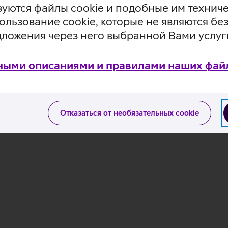
уются файлы cookie и подобные им технич
ользование cookie, которые не являются 
дложения через него выбранной Вами услуг
ными описаниями и правилами наших файл
Отказаться от необязательных cookie