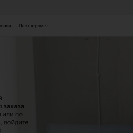
ловия
Партнерам
й
ля
заказа
и
или по
, войдите
ю