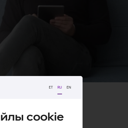
ET
RU
EN
йлы cookie