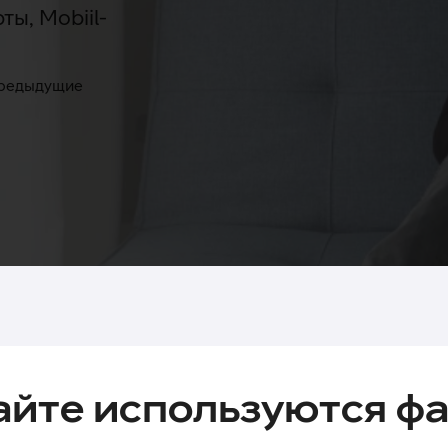
ы, Mobiil-
 предыдущие
айте используются фа