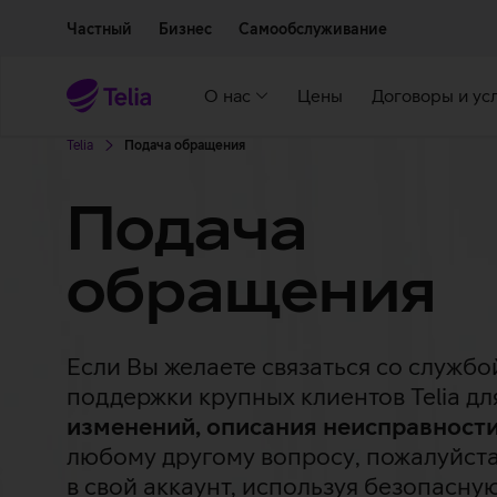
Двигаться дальше к основному контенту
Доступность
Частный
Бизнес
Самообслуживание
О нас
Цены
Договоры и ус
Telia
Подача обращения
Подача
обращения
Если Вы желаете связаться со службо
поддержки крупных клиентов Telia д
изменений, описания неисправност
любому другому вопросу, пожалуйста
в свой аккаунт, используя безопасну