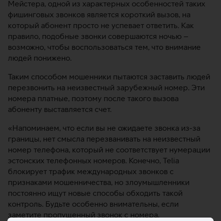
Мейстера, одной из характерных особенностей таких
фишинговых звонков является короткий вызов, на
который абонент просто не успевает ответить. Как
правило, подобные звонки совершаются ночью –
возможно, чтобы воспользоваться тем, что внимание
людей понижено.
Таким способом мошенники пытаются заставить людей
перезвонить на неизвестный зарубежный номер. Эти
номера платные, поэтому после такого вызова
абоненту выставляется счет.
«Напоминаем, что если вы не ожидаете звонка из-за
границы, нет смысла перезванивать на неизвестный
номер телефона, который не соответствует нумерации
эстонских телефонных номеров. Конечно, Telia
блокирует трафик международных звонков с
признаками мошенничества, но злоумышленники
постоянно ищут новые способы обходить такой
контроль. Будьте особенно внимательны, если
заметите пропущенный звонок с номера,