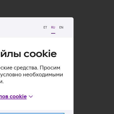
ET
RU
EN
йлы cookie
еские средства. Просим
безусловно необходимыми
и.
ов cookie