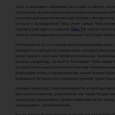
«Как и указывает название, речь идет о канале, к
программу и разнообразный развлекательный конте
популярный приключенческий сериал «Антарктика 2
которого принадлежат Telia. Этим самым Telia акт
сериала уже идут, и клиенты
Telia TV
смогут посмотр
отдела телевидения и мультимедиа Telia Eesti Бирьо
Несмотря на то, что точная программа канала еще 
находятся в процессе подписания, сегодня уже можн
трансляции с женских профессиональных теннисны
болеть, например, за Анетту Контавейт. Telia также
осуществлять высокотехнологические телевизионн
Благодаря этому сотрудничеству, канал Inspira буд
впервые в Эстонии для создания прямой трансляции
«Новый канал даст нам возможность и свободу выб
для своих клиентов, разумеется, мы также будем уч
наша цель предложить своим клиентам нечто такое,
предлагают», отметила Кийк.
Канал Inspira будет входить в основной пакет Telia 