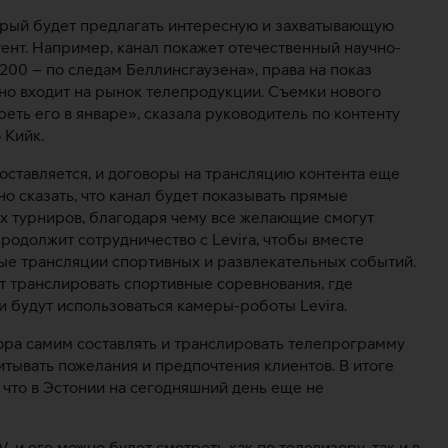
оторый будет предлагать интересную и захватывающую
нт. Например, канал покажет отечественный научно-
00 – по следам Беллинсгаузена», права на показ
ивно входит на рынок телепродукции. Съемки нового
еть его в январе», сказала руководитель по контенту
 Кийк.
составляется, и договоры на трансляцию контента еще
о сказать, что канал будет показывать прямые
х турниров, благодаря чему все желающие смогут
 продолжит сотрудничество с Levira, чтобы вместе
ые трансляции спортивных и развлекательных событий.
ет транслировать спортивные соревнования, где
 будут использоваться камеры-роботы Levira.
ора самим составлять и транслировать телепрограмму
итывать пожелания и предпочтения клиентов. В итоге
 что в Эстонии на сегодняшний день еще не
TV, и его можно будет смотреть как по телевизору, так и в