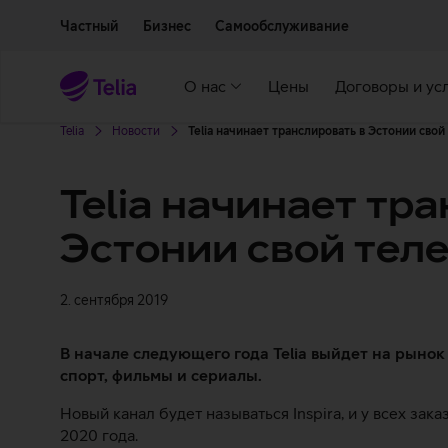
Двигаться дальше к основному контенту
Доступность
Частный
Бизнес
Самообслуживание
О нас
Цены
Договоры и ус
Telia
Новости
Telia начинает транслировать в Эстонии свой
Telia начинает тр
Эстонии свой тел
2. сентября 2019
В начале следующего года Telia выйдет на рынок
спорт, фильмы и сериалы.
Новый канал будет называться Inspira, и у всех зака
2020 года.