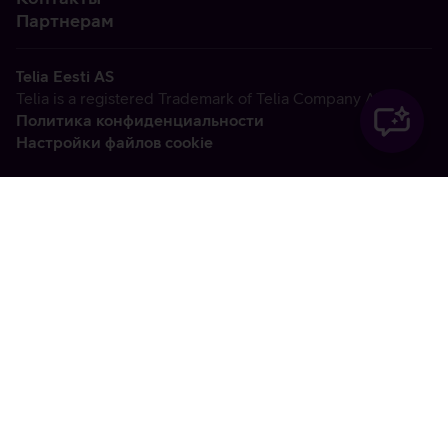
Партнерам
Telia Eesti AS
Telia is a registered Trademark of Telia Company AB
Политика конфиденциальности
Настройки файлов cookie
Vabandame, tekkis