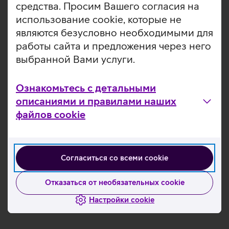
средства. Просим Вашего согласия на
Более подробную информацию о Telia 5G можно найти
ЗДЕСЬ
использование cookie, которые не
.
являются безусловно необходимыми для
работы сайта и предложения через него
Ознакомьтесь с другими новостями
выбранной Вами услуги.
Ознакомьтесь с детальными
описаниями и правилами наших
файлов cookie
Согласиться со всеми cookie
Отказаться от необязательных cookie
Настройки cookie