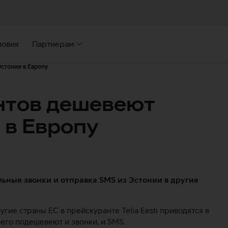
ловия
Партнерам
стонии в Европу
нтов дешевеют
 в Европу
льные звонки и отправка SMS из Эстонии в другие
гие страны ЕС в прейскуранте Telia Eesti приводятся в
чего подешевеют и звонки, и SMS.