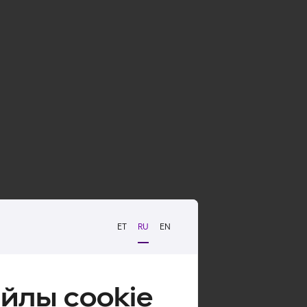
ET
RU
EN
йлы cookie