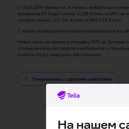
С 15.05.2019 звонки из Эстонии с мобильных номер
телефонов ЕС будут стоить 0,228 €/мин., а SMS на 
соответственно, 0,3–0,6 €/мин. и SMS 0,13 €/шт.).
С новым прейскурантом можно ознакомиться на сайт
Новые цены на звонки и отправку SMS из Эстонии за
отношении всех договоров о мобильной и стационар
клиенты будут извещены персонально.
Ознакомьтесь с другими новостями
На нашем с