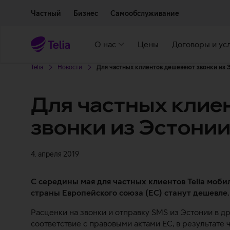
Двигаться дальше к основному контенту
Доступность
Частный
Бизнес
Самообслуживание
О нас
Цены
Договоры и ус
Telia
Новости
Для частных клиентов дешевеют звонки из Э
Для частных клие
звонки из Эстонии
4. апреля 2019
С середины мая для частных клиентов Telia моби
страны Европейского союза (ЕС) станут дешевле.
Расценки на звонки и отправку SMS из Эстонии в дру
соответствие с правовыми актами ЕС, в результате 