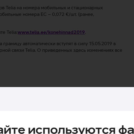
ов Telia на номера мобильных и стационарных
мобильные номера ЕС – 0,072 €/шт. (ранее,
е Telia:
www.telia.ee/konehinnad2019
.
 границу автоматически вступят в силу 15.05.2019 в
ной связи Telia. О приведенных здесь изменениях все
айте используются фа