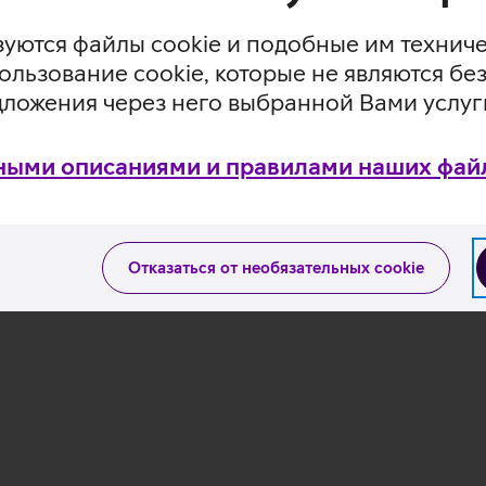
уются файлы cookie и подобные им технич
ользование cookie, которые не являются 
дложения через него выбранной Вами услуг
ными описаниями и правилами наших файл
Отказаться от необязательных cookie