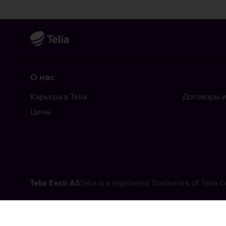
О нас
Карьера в Telia
Договоры и
Цены
Telia Eesti AS
Telia is a registered Trademark of Telia