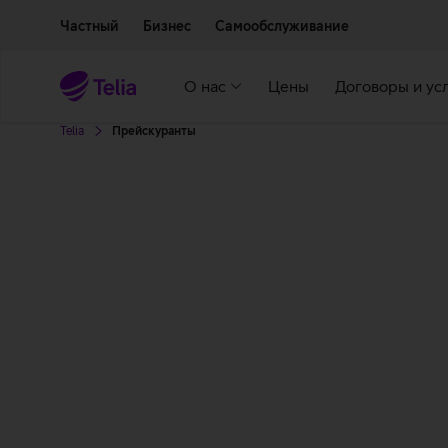
Двигаться дальше к основному контенту
Доступность
Частный
Бизнес
Самообслуживание
О нас
Цены
Договоры и ус
Telia
Прейскуранты