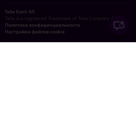
Telia Eesti AS
Telia is a registered Trademark of Telia Company AB
Политика конфиденциальности
Настройки файлов cookie
Vabandame, tekkis
tehniline viga