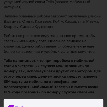
услуг мобильной связи Telia (звонки, мобильный
интернет).
Запланированные работы затронут различные районы
Валгамаа: Отепя, Каагвере, Койгу, Кассиратта, Меэма,
Кяэрику, Сихва и Куутсемяэ.
Работы по развитию ведутся в ночное время, чтобы
свести к минимуму потенциальное влияние на
клиентов. Целью работ является обеспечение еще
более качественных и удобных услуг для клиентов.
Telia напоминает, что при перебоях в мобильной
связи в экстренных случаях можно звонить по
номеру 112, используя сети других операторов. Для
этого перед совершением звонка следует извлечь
SIM-карту из мобильного телефона или
перезагрузить мобильный телефон и вместо ввода
PIN-кода позвонить по номеру службы спасения.
Telia благодарит за понимание и приносит извинения
за возможные неудобства.