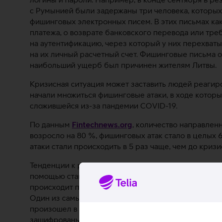
с Румынией были задержаны три человека, которых
фишинговых электронных писем. В этих письмах ка
платежа, о возврате банковского перевода или тре
на аутентификацию, через который у них перехват
на их личный расчетный счет. Фишинговые письма о
наибольший ущерб был причинен жителям Литвы.
Кризисная ситуация может заставить людей реагир
начали множиться фишинговые атаки, в ходе которы
сложившейся из-за пандемии COVID-19.
По данным
Fintechnews.org
, количество направленн
возросло на 80 %, фишинговых атак стало в целых 
атаки стали происходить в 5 раз чаще, чем до кризи
Тенденции к росту показывают и атаки программ-вым
помощью ставших известными в результате утечек 
происходит проникновение в IT-системы. Только в м
Один из самых масштабных случаев такого типа, ко
произошел в июле этого года и был направлен прот
зашифрованы основные данные цифровой инфрастру