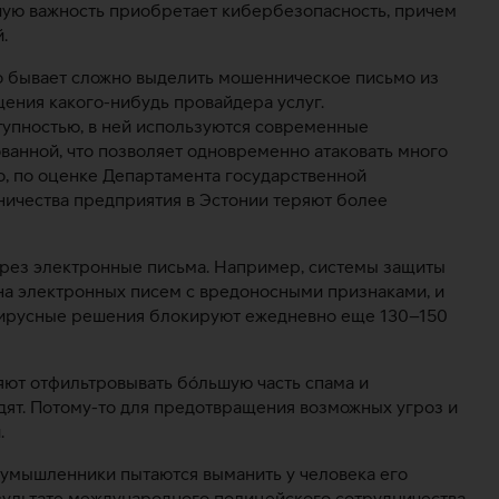
ьшую важность приобретает кибербезопасность, причем
.
о бывает сложно выделить мошенническое письмо из
ения какого-нибудь провайдера услуг.
тупностью, в ней используются современные
ованной, что позволяет одновременно атаковать много
то, по оценке Департамента государственной
нничества предприятия в Эстонии теряют более
через электронные письма. Например, системы защиты
она электронных писем с вредоносными признаками, и
ивирусные решения блокируют ежедневно еще 130–150
яют отфильтровывать бóльшую часть спама и
одят. Потому-то для предотвращения возможных угроз и
.
оумышленники пытаются выманить у человека его
езультате международного полицейского сотрудничества