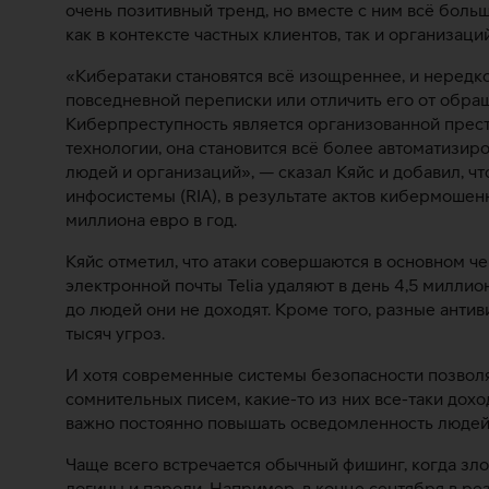
очень позитивный тренд, но вместе с ним всё бол
как в контексте частных клиентов, так и организаций
«Кибератаки становятся всё изощреннее, и нередк
повседневной переписки или отличить его от обращ
Киберпреступность является организованной прес
технологии, она становится всё более автоматизир
людей и организаций», — сказал Кяйс и добавил, ч
инфосистемы (RIA), в результате актов кибермоше
миллиона евро в год.
Кяйс отметил, что атаки совершаются в основном 
электронной почты Telia удаляют в день 4,5 милли
до людей они не доходят. Кроме того, разные ант
тысяч угроз.
И хотя современные системы безопасности позвол
сомнительных писем, какие-то из них все-таки дох
важно постоянно повышать осведомленность людей
Чаще всего встречается обычный фишинг, когда зл
логины и пароли. Например, в конце сентября в р