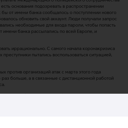
 есть основания подозревать в распространении
к бы от имени банка сообщалось о поступлении нового
бовалось обновить свой аккаунт. Люди получали запрос
ывались необходимые для входа пароли, чтобы попасть
т имени банка рассылались по всей Европе, и
овать иррационально. С самого начала коронакризиса
х преступники пытались воспользоваться ситуацией,
ых против организаций атак с марта этого года
6 раз больше, а в связанные с дистанционной работой
са.
огателей (англ. ransomware), в ходе которых с
логинов и паролей захватываются аккаунты и
арте количество таких атак в мире возросло на 148 %.
торый затронул множество людей по всему миру,
ив компании Garmin. В результате атаки оказались
ктуры предприятия, что повлияло на все функции