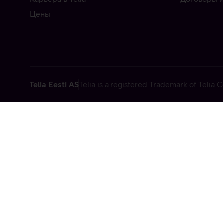
Цены
Telia Eesti AS
Telia is a registered Trademark of Telia
Vabandame, t