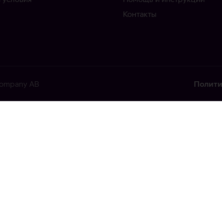
Контакты
 Company AB
Полити
ekkis