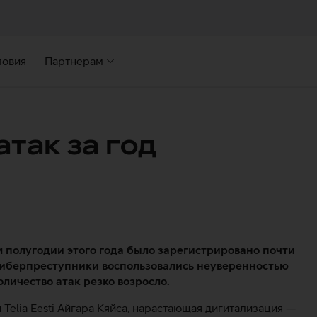
ловия
Партнерам
так за год
м полугодии этого года было зарегистрировано почти
. Киберпреступники воспользовались неуверенностью
оличество атак резко возросло.
elia Eesti Айгара Кяйса, нарастающая дигитализация —