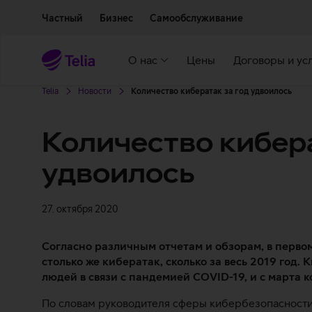
Двигаться дальше к основному контенту
Доступность
Частный
Бизнес
Самообслуживание
О нас
Цены
Договоры и ус
Telia
Новости
Количество кибератак за год удвоилось
Количество кибера
удвоилось
27. октября 2020
Согласно различным отчетам и обзорам, в перво
столько же кибератак, сколько за весь 2019 год
людей в связи с пандемией COVID-19, и с марта к
По словам руководителя сферы кибербезопасности T