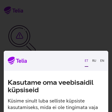
ET
RU
EN
Vabandame, tekkis
tehniline viga
Kasutame oma veebisaidil
tx:undefined:ut:null
küpsiseid
Seni saad meiega ühendust klienditeeninduse
Küsime sinult luba selliste küpsiste
numbril.
kasutamiseks, mida ei ole tingimata vaja