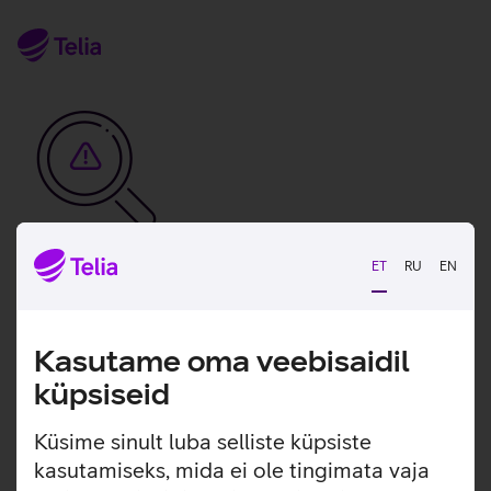
ET
RU
EN
Vabandame, tekkis
tehniline viga
Kasutame oma veebisaidil
tx:undefined:ut:null
küpsiseid
Seni saad meiega ühendust klienditeeninduse
Küsime sinult luba selliste küpsiste
numbril.
kasutamiseks, mida ei ole tingimata vaja