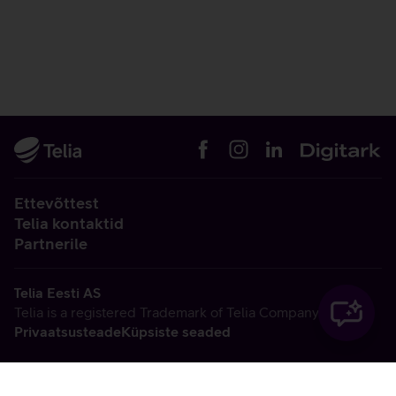
Ettevõttest
Telia kontaktid
Partnerile
Telia Eesti AS
Telia is a registered Trademark of Telia Company AB
Privaatsusteade
Küpsiste seaded