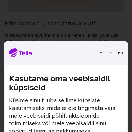
Miks soetada uuskasutatud arvuti?
Uuskasutatud arvutite müük suureneb Telias iga kuuga.
Selle põhjuseks on nii tarbijate keskkonnateadlikkuse kasv
kui ka uuskasutatud arvutite soodsam hind
ET
RU
EN
Lähemalt uuskasutatud arvutitest
Kasutame oma veebisaidil
küpsiseid
Küsime sinult luba selliste küpsiste
kasutamiseks, mida ei ole tingimata vaja
meie veebisaidi põhifunktsioonide
toimimiseks või meie veebisaidil sinu
soovitud teenuse pakkumiseks.