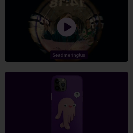
Laadin
video
-
Seadmeringlus