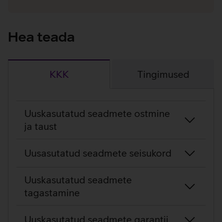
Hea teada
KKK
Tingimused
KKK
Uuskasutatud seadmete ostmine
ja taust
Uusasutatud seadmete seisukord
Uuskasutatud seadmete
tagastamine
Uuskasutatud seadmete garantii