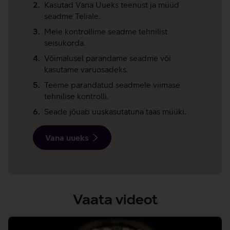
Kasutad Vana Uueks teenust ja müüd
seadme Teliale.
Meie kontrollime seadme tehnilist
seisukorda.
Võimalusel parandame seadme või
kasutame varuosadeks.
Teeme parandatud seadmele viimase
tehnilise kontrolli.
Seade jõuab uuskasutatuna taas müüki.
Vana uueks
Vaata videot