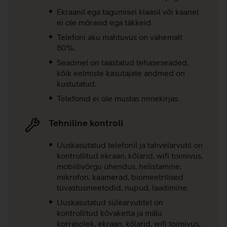
Ekraanil ega tagumisel klaasil või kaanel
ei ole mõrasid ega täkkeid.
Telefoni aku mahtuvus on vähemalt
80%.
Seadmel on taastatud tehaseseaded,
kõik eelmiste kasutajate andmed on
kustutatud.
Telefonid ei ole mustas nimekirjas.
Tehniline kontroll
Uuskasutatud telefonil ja tahvelarvutil on
kontrollitud ekraan, kõlarid, wifi toimivus,
mobiilivõrgu ühendus, helistamine,
mikrofon, kaamerad, biomeetrilised
tuvastusmeetodid, nupud, laadimine.
Uuskasutatud sülearvutitel on
kontrollitud kõvaketta ja mälu
korrasolek, ekraan, kõlarid, wifi toimivus,