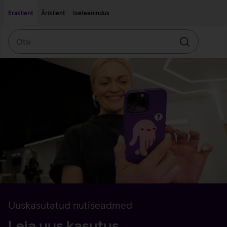
Liigu edasi põhisisu juurde
Ligipääsetavus
Eraklient
Äriklient
Iseteenindus
Otsi
Otsin
Uuskasutatud nutiseadmed
Leia uus kasutus