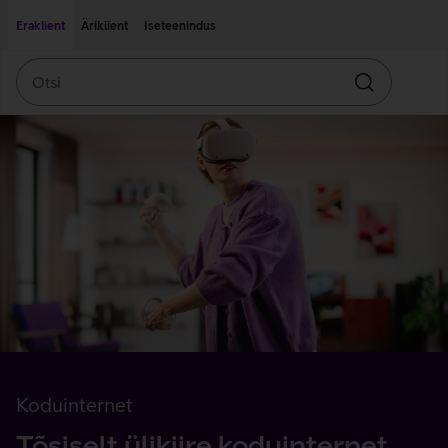
Liigu edasi põhisisu juurde
Ligipääsetavus
Eraklient
Äriklient
Iseteenindus
Otsi
Otsin
Koduinternet
Tõsiselt ülikiire koduinternet