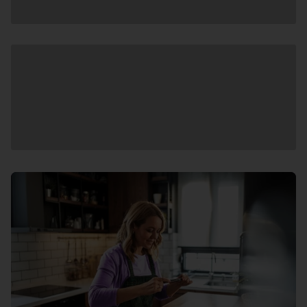
Andmete
laadimine
Andmete
laadimine