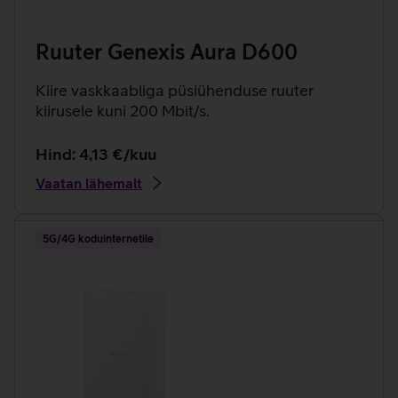
Ruuter Genexis Aura D600
Kiire vaskkaabliga püsiühenduse ruuter
kiirusele kuni 200 Mbit/s.
Hind: 4,13 €/kuu
Vaatan lähemalt
5G/4G koduinternetile