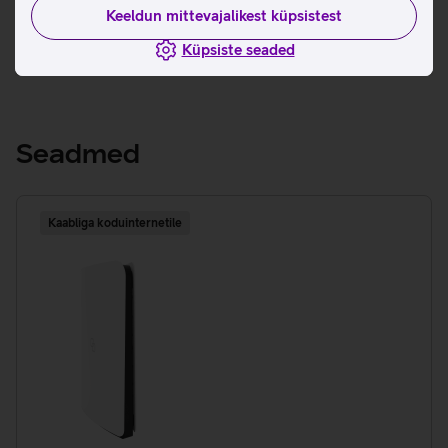
Keeldun mittevajalikest küpsistest
Tingimused
Küpsiste seaded
Seadmed
Kaabliga koduinternetile