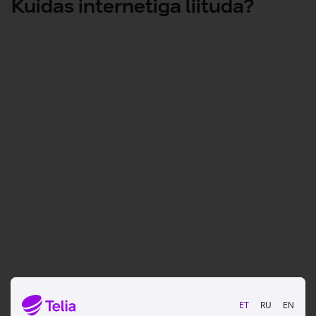
Kuidas internetiga liituda?
Sisesta aadress ja vali sobiv kiirus
Vaatan kiiruseid
Vali, kas soovid üüriruuterit
ET
RU
EN