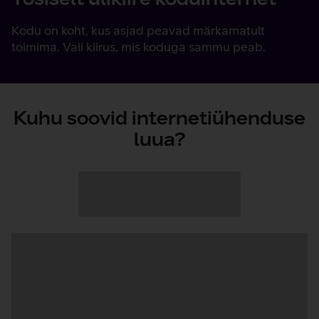
Kodu on koht, kus asjad peavad märkamatult
toimima. Vali kiirus, mis koduga sammu peab.
Kuhu soovid internetiühenduse
luua?
Andmete
laadimine