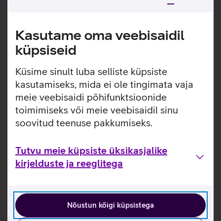
Vali seadmete kättesaamise viis
Kasutame oma veebisaidil
küpsiseid
Küsime sinult luba selliste küpsiste
kasutamiseks, mida ei ole tingimata vaja
Sõlmi lepingud
meie veebisaidi põhifunktsioonide
toimimiseks või meie veebisaidil sinu
soovitud teenuse pakkumiseks.
Tutvu meie küpsiste üksikasjalike
kirjelduste ja reeglitega
Hinnakiri ja tingimused
Nõustun kõigi küpsistega
Interneti kiirused ja hinnad