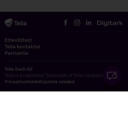
Ettevõttest
Telia kontaktid
Partnerile
Telia Eesti AS
Telia is a registered Trademark of Telia Company AB
Privaatsusteade
Küpsiste seaded