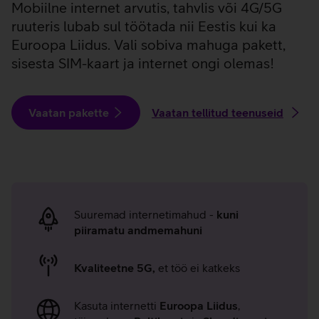
Mobiilne internet arvutis, tahvlis või 4G/5G
ruuteris lubab sul töötada nii Eestis kui ka
Euroopa Liidus. Vali sobiva mahuga pakett,
sisesta SIM-kaart ja internet ongi olemas!
Vaatan pakette
Vaatan tellitud teenuseid
Telia
Mobiilne
Suuremad internetimahud -
kuni
internet
piiramatu andmemahuni
arvutis
Kvaliteetne 5G,
et töö ei katkeks
eelised
Kasuta internetti
Euroopa Liidus
,