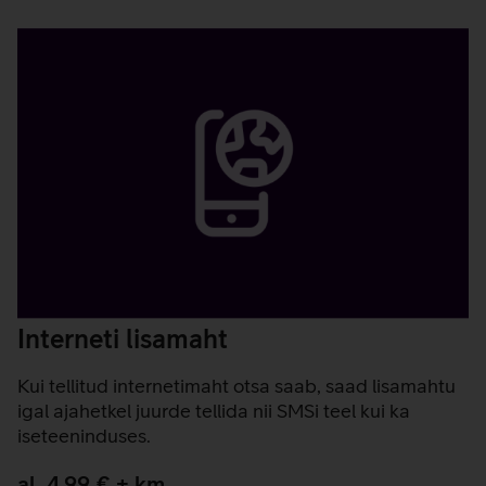
Pakkumised
Interneti lisamaht
Kui tellitud internetimaht otsa saab, saad lisamahtu
igal ajahetkel juurde tellida nii SMSi teel kui ka
iseteeninduses.
al. 4,99 € + km