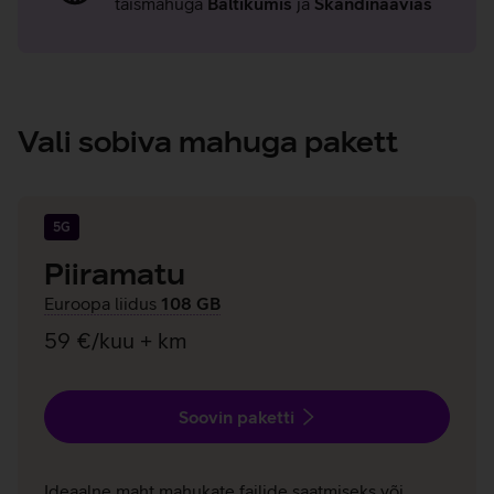
täismahuga
Baltikumis
ja
Skandinaavias
Vali sobiva mahuga pakett
5G
Piiramatu
Euroopa liidus
108 GB
59 €/kuu + km
Soovin paketti
Ideaalne maht mahukate failide saatmiseks või