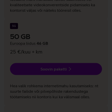
kvaliteetsete videokonverentside pidamiseks ka
kontorist väljas või näiteks tööreisil olles.
5G
50 GB
Euroopa liidus
46 GB
25 €/kuu + km
Soovin paketti
Hea valik rohkema internetimahu kasutamiseks: nt
suurte failide või pilvepõhiste rakendustega
töötamiseks nii kontoris kui ka välismaal olles.