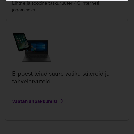
Lihtne ja soodne taskuruuter 4G interneti
jagamiseks.
E-poest leiad suure valiku sülereid ja
tahvelarvuteid
Vaatan äripakkumisi