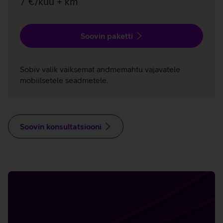
7 €/kuu + km
Soovin paketti
Sobiv valik väiksemat andmemahtu vajavatele
mobiilsetele seadmetele.
Soovin konsultatsiooni