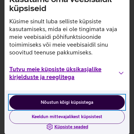
küpsiseid
Vaatan wifi ruuterit
Statsionaarne ruuter kontorisse või kodukontorisse.
Küsime sinult luba selliste küpsiste
kasutamiseks, mida ei ole tingimata vaja
meie veebisaidi põhifunktsioonide
toimimiseks või meie veebisaidil sinu
soovitud teenuse pakkumiseks.
Tutvu meie küpsiste üksikasjalike
kirjelduste ja reeglitega
Taskuruuter
ZTE MF937
Nõustun kõigi küpsistega
39,52 € + km
Keeldun mittevajalikest küpsistest
Vaatan taskuruuterit
Küpsiste seaded