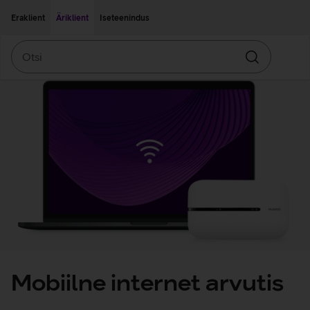
Liigu edasi põhisisu juurde
Ligipääsetavus
Eraklient
Äriklient
Iseteenindus
Otsi
Otsin
Mobiilne internet arvutis