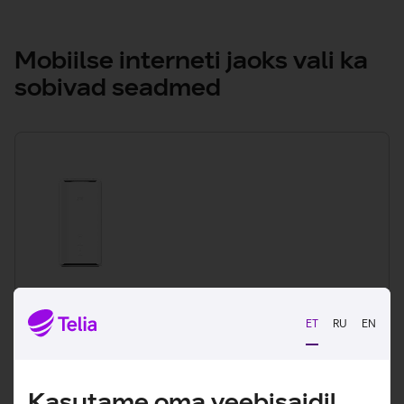
Mobiilse interneti jaoks vali ka
sobivad seadmed
Wifi ruuter
ZTE MC888A Ultra 5G
ET
RU
EN
176,61 € + km
Kasutame oma veebisaidil