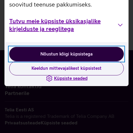
soovitud teenuse pakkumiseks.
Tutvu meie küpsiste üksikasjalike
kirjelduste ja reeglitega
Nõustun kõigi küpsistega
Keeldun mittevajalikest küpsistest
Küpsiste seaded
Ettevõttest
Telia kontaktid
Partnerile
Telia Eesti AS
Telia is a registered Trademark of Telia Company AB
Privaatsusteade
Küpsiste seaded