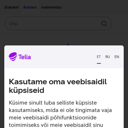
Liigu edasi põhisisu juurde
Ligipääsetavus
Eraklient
Äriklient
Iseteenindus
Otsi
Otsin
ET
RU
EN
Kasutame oma veebisaidil
küpsiseid
Küsime sinult luba selliste küpsiste
kasutamiseks, mida ei ole tingimata vaja
meie veebisaidi põhifunktsioonide
toimimiseks või meie veebisaidil sinu