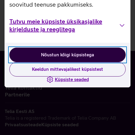
soovitud teenuse pakkumiseks.
Tutvu meie küpsiste üksikasjalike
kirjelduste ja reeglitega
Nõustun kõigi küpsistega
Keeldun mittevajalikest küpsistest
Küpsiste seaded
Ettevõttest
Telia kontaktid
Partnerile
Telia Eesti AS
Telia is a registered Trademark of Telia Company AB
Privaatsusteade
Küpsiste seaded