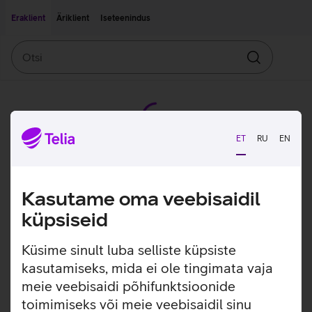
Liigu edasi põhisisu juurde
Ligipääsetavus
Eraklient
Äriklient
Iseteenindus
Otsi
Otsin
ET
RU
EN
Kasutame oma veebisaidil
küpsiseid
Küsime sinult luba selliste küpsiste
kasutamiseks, mida ei ole tingimata vaja
meie veebisaidi põhifunktsioonide
toimimiseks või meie veebisaidil sinu