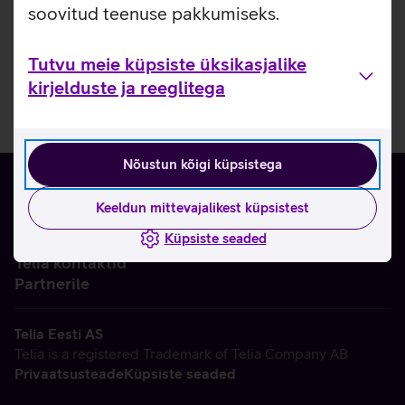
soovitud teenuse pakkumiseks.
Tutvu meie küpsiste üksikasjalike
kirjelduste ja reeglitega
Nõustun kõigi küpsistega
Keeldun mittevajalikest küpsistest
Küpsiste seaded
Ettevõttest
Telia kontaktid
Partnerile
Telia Eesti AS
Telia is a registered Trademark of Telia Company AB
Privaatsusteade
Küpsiste seaded