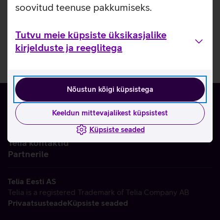
soovitud teenuse pakkumiseks.
Tutvu meie küpsiste üksikasjalike
kirjelduste ja reeglitega
Nõustun kõigi küpsistega
Keeldun mittevajalikest küpsistest
Küpsiste seaded
Ettevõttest
Telia kontaktid
Partnerile
Telia Eesti AS
Telia is a registered Trademark of Telia Company AB
Privaatsusteade
Küpsiste seaded