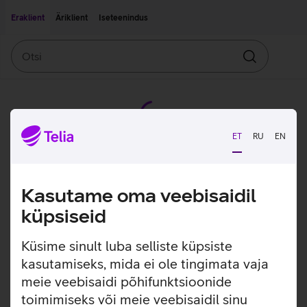
Liigu edasi põhisisu juurde
Ligipääsetavus
Eraklient
Äriklient
Iseteenindus
Otsi
Otsin
ET
RU
EN
Kasutame oma veebisaidil
küpsiseid
Küsime sinult luba selliste küpsiste
kasutamiseks, mida ei ole tingimata vaja
meie veebisaidi põhifunktsioonide
toimimiseks või meie veebisaidil sinu