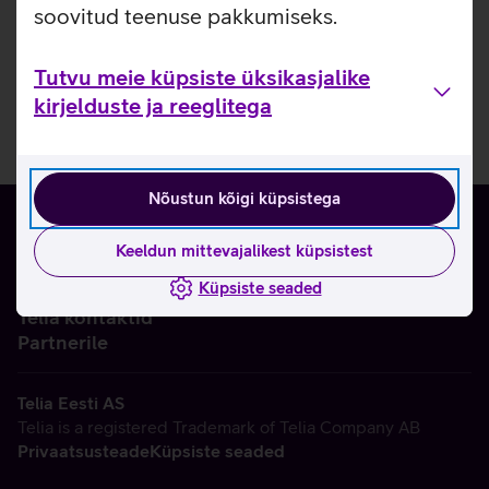
soovitud teenuse pakkumiseks.
Tutvu meie küpsiste üksikasjalike
kirjelduste ja reeglitega
Nõustun kõigi küpsistega
Keeldun mittevajalikest küpsistest
Küpsiste seaded
Ettevõttest
Telia kontaktid
Partnerile
Telia Eesti AS
Telia is a registered Trademark of Telia Company AB
Privaatsusteade
Küpsiste seaded