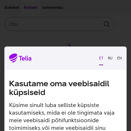
Liigu edasi põhisisu juurde
Ligipääsetavus
Eraklient
Äriklient
Iseteenindus
Otsi
Otsin
ET
RU
EN
Kasutame oma veebisaidil
küpsiseid
Küsime sinult luba selliste küpsiste
kasutamiseks, mida ei ole tingimata vaja
meie veebisaidi põhifunktsioonide
toimimiseks või meie veebisaidil sinu