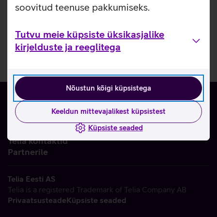
soovitud teenuse pakkumiseks.
Tutvu meie küpsiste üksikasjalike
kirjelduste ja reeglitega
Nõustun kõigi küpsistega
Keeldun mittevajalikest küpsistest
Küpsiste seaded
Ettevõttest
Telia kontaktid
Partnerile
Telia Eesti AS
Telia is a registered Trademark of Telia Company AB
Privaatsusteade
Küpsiste seaded