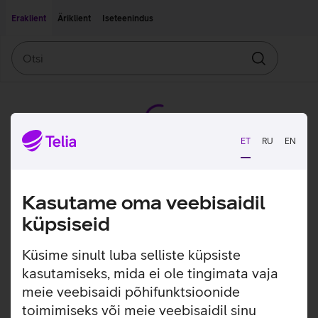
Liigu edasi põhisisu juurde
Ligipääsetavus
Eraklient
Äriklient
Iseteenindus
Otsi
Otsin
ET
RU
EN
Kasutame oma veebisaidil
küpsiseid
Küsime sinult luba selliste küpsiste
kasutamiseks, mida ei ole tingimata vaja
meie veebisaidi põhifunktsioonide
toimimiseks või meie veebisaidil sinu