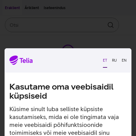
Liigu edasi põhisisu juurde
Ligipääsetavus
Eraklient
Äriklient
Iseteenindus
Otsi
Otsin
ET
RU
EN
Kasutame oma veebisaidil
küpsiseid
Küsime sinult luba selliste küpsiste
kasutamiseks, mida ei ole tingimata vaja
meie veebisaidi põhifunktsioonide
toimimiseks või meie veebisaidil sinu