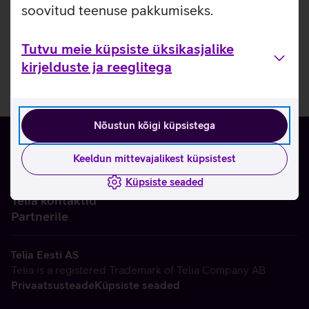
soovitud teenuse pakkumiseks.
Tutvu meie küpsiste üksikasjalike
kirjelduste ja reeglitega
Nõustun kõigi küpsistega
Keeldun mittevajalikest küpsistest
Küpsiste seaded
Ettevõttest
Telia kontaktid
Partnerile
Telia Eesti AS
Telia is a registered Trademark of Telia Company AB
Privaatsusteade
Küpsiste seaded